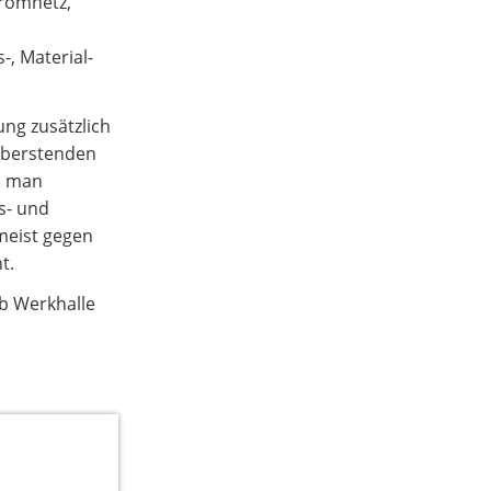
tromnetz,
, Material-
ung zusätzlich
er berstenden
te man
s- und
meist gegen
t.
ob Werkhalle