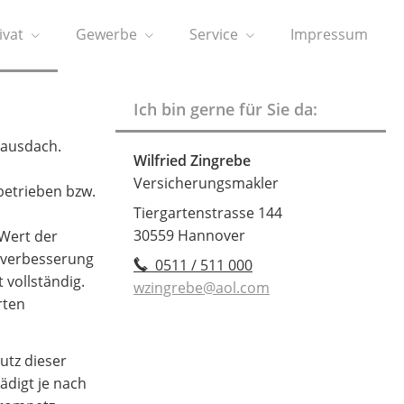
ivat
Gewerbe
Service
Impressum
Ich bin gerne für Sie da:
Hausdach.
Wilfried Zingrebe
Versicherungsmakler
betrieben bzw.
Tiergartenstrasse 144
30559 Hannover
 Wert der
rtverbesserung
0511 / 511 000
 vollständig.
wzingrebe@aol.com
rten
utz dieser
ädigt je nach