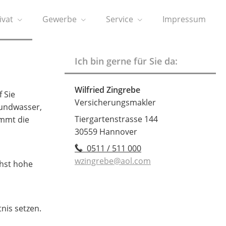
ivat
Gewerbe
Service
Impressum
Ich bin gerne für Sie da:
Wilfried Zingrebe
 Sie
Versicherungsmakler
rundwasser,
Tiergartenstrasse 144
mmt die
30559 Hannover
0511 / 511 000
wzingrebe@aol.com
chst hohe
nis setzen.